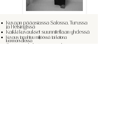
Kuvaan pääasiassa Salossa, Turussa
ja Helsingissä
Kaikki kuvaukset suunnitellaan yhdessä
Kuvaus tapahtuu miljöössä tai kotona
luonnonvalossa
Saat aina koko tarinan – ei kuvien
valintoja- ei lisämaksuja
Tutustu valokuvaajaan
Usein kysyttyä
lifestyle-kuvauksista
Missä lifestyle-
kuvaukset tehdään?