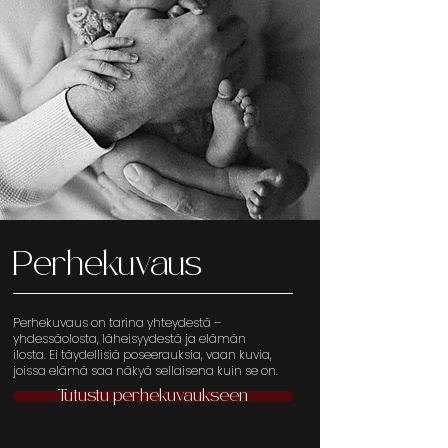
Perhekuvaus
Perhekuvaus on tarina yhteydestä –
yhdessäolosta, läheisyydestä ja elämän
ilosta.
Ei täydellisiä poseerauksia, vaan kuvia,
joissa elämä saa näkyä sellaisena kuin se on.
Tutustu perhekuvaukseen