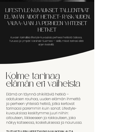
LIFESTYLE-KUVAUKSET TALLENTAVAT
ELÄMÄN AIDOT HETKET- RASKAUDEN,
VAUVA-AJAN JA PERHEEN YHTEISET
HETKET
Kuvaan tarinallisia lifestyle-kuvauksia perheesi hetkistä Salossa,
Turussa ja ympäri Varsinais-Suomea – siellä, missä tarinasi elää
arjen keskellä.
Kolme tarinaa
elämän eri vaiheista
Elämä on täynnä ohikiitäviä hetkiä –
odotuksen rauhaa, uuden elämän ihmettä
ja perheen yhteisiä hetkiä, jotka kertovat
tarinaasi paremmin kuin sanat.
Lifestyle-
kuvauksissa keskitymme juuri niihin:
aitouteen, liikkeeseen ja rakkauteen, joka
näkyy katseessa, kosketuksessa ja naurussa.
TUTUSTU ERI LIFESTYLEKUVAUKSIIN ALTA