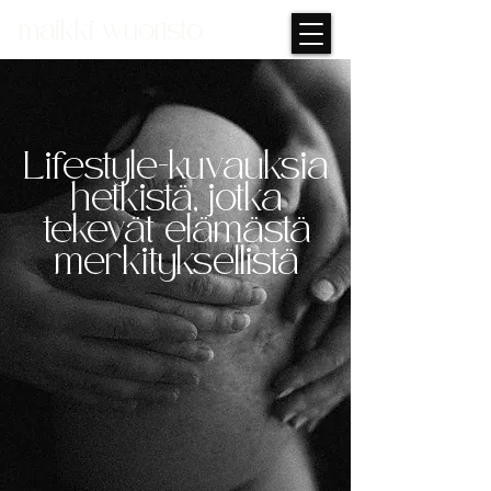
maikki wuoristo
Lifestyle-kuvauksia
hetkistä, jotka
tekevät elämästä
merkityksellistä