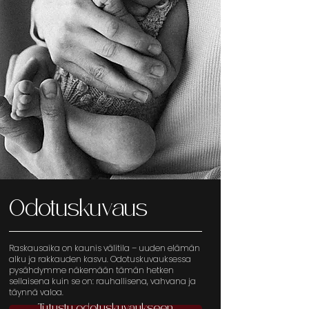
Odotuskuvaus
Raskausaika on kaunis välitila – uuden elämän
alku ja rakkauden kasvu.
Odotuskuvauksessa
pysähdymme näkemään tämän hetken
sellaisena kuin se on: rauhallisena, vahvana ja
täynnä valoa.
Tutustu odotuskuvaukseen