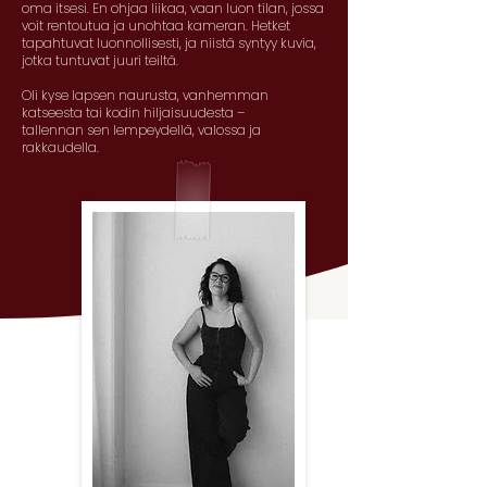
oma itsesi.
En ohjaa liikaa, vaan luon tilan, jossa
voit rentoutua ja unohtaa kameran.
Hetket
tapahtuvat luonnollisesti, ja niistä syntyy kuvia,
jotka tuntuvat juuri teiltä.
Oli kyse lapsen naurusta, vanhemman
katseesta tai kodin hiljaisuudesta –
tallennan sen lempeydellä, valossa ja
rakkaudella.