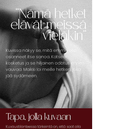
“Nämä hetket
elävät meissä
vieläkin”
Kuvissa näkyy se, mitä emme olisi
osanneet itse sanoa.
Katseet,
kosketus ja se hiljainen odotus ennen
vauvaa.
Maikki loi meille hetken, joka
jää sydämeen.
Tapa, jolla kuvaan
Kuvaustilanteessa tärkeintä on, että saat olla